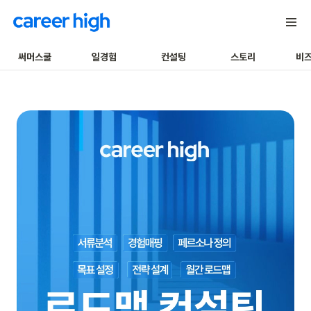
써머스쿨
일경험
컨설팅
스토리
비