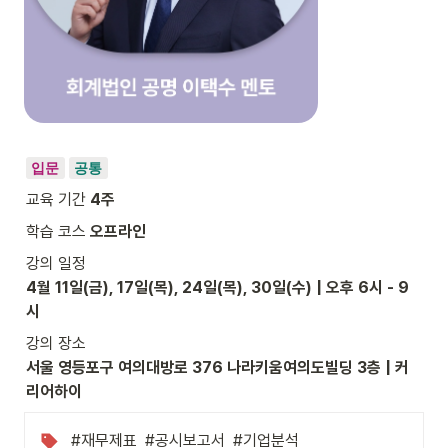
입문
공통
교육 기간 
4주
학습 코스 
오프라인
4월 11일(금), 17일(목), 24일(목), 30일(수) | 오후 6시 - 9
시
서울 영등포구 여의대방로 376 나라키움여의도빌딩 3층 | 커
리어하이
#재무제표  #공시보고서  #기업분석
