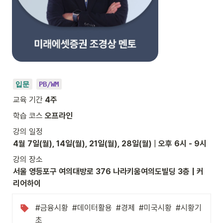
입문
PB/WM
교육 기간 
4주
학습 코스 
오프라인
4월
7일(월), 14일(월), 21일(월), 28일(월)
 | 
오후 6시 - 9시
서울 영등포구 여의대방로 376 나라키움여의도빌딩 3층 | 커
리어하이
#금융시황  #데이터활용  #경제  #미국시황  #시황기
초  