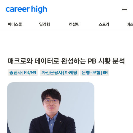
써머스쿨
일경험
컨설팅
스토리
비
매크로와 데이터로 완성하는 PB 시황 분석
증권사|PB/WM
자산운용사|마케팅
은행･보험|RM