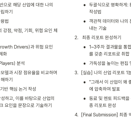
•
반으로 해당 산업에 대한 나의 
두괄식으로 명확하게: Exe
 정립하기
작성법
•
활용법
객관적 데이터와 나의 
내는 기술
 강점, 약점, 기회, 위협 요인 체
2
.
 최종 리포트 완성하기
•
owth Drivers)과 위험 요인
1~3주차 결과물을 통
구체화
를 갖춘 리포트로 취합
•
layers) 분석
가독성을 높이는 편집 
 모델과 시장 점유율을 비교하며 
3
.
[실습] 나의 산업 리포트 1분 
이해하기
•
"그래서 이 산업이 왜 
 기반 핵심 논거 작성
에 압축하여 발표
•
성하고, 이를 바탕으로 산업의 
동료 및 멘토 피드백을 
크 요인을 문장으로 기술하기
종 리포트 완성
4
.
[Final Submission] 