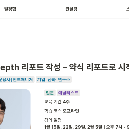
일경험
컨설팅
Depth 리포트 작성 – 약식 리포트로 
운용사|펀드매니저
기업 산하 연구소
입문
애널리스트
교육 기간 
4주
학습 코스 
오프라인
1월 15일, 22일, 29일, 2월 5일 | 오후 7시 - 