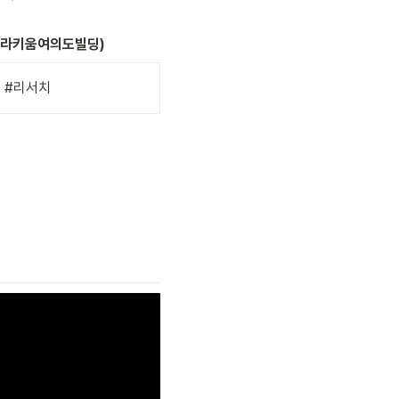
(나라키움여의도빌딩)
  #리서치