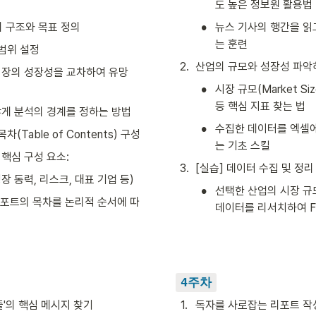
도 높은 정보원 활용법
•
의 구조와 목표 정의
뉴스 기사의 행간을 읽고 
는 훈련
 범위 설정
2
.
산업의 규모와 성장성 파악
시장의 성장성을 교차하여 유망 
•
시장 규모(Market Si
등 핵심 지표 찾는 법
않게 분석의 경계를 정하는 방법
•
수집한 데이터를 엑셀에
(Table of Contents) 구성
는 기초 스킬
핵심 구성 요소:
3
.
[실습] 데이터 수집 및 정리
성장 동력, 리스크, 대표 기업 등)
•
선택한 산업의 시장 규모
리포트의 목차를 논리적 순서에 따
데이터를 리서치하여 Fa
4주차
줄'의 핵심 메시지 찾기
1
.
독자를 사로잡는 리포트 작