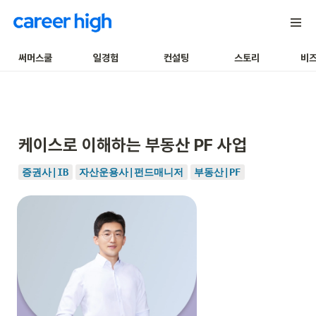
써머스쿨
일경험
컨설팅
스토리
비
케이스로 이해하는 부동산 PF 사업
증권사|IB
자산운용사|펀드매니저
부동산|PF