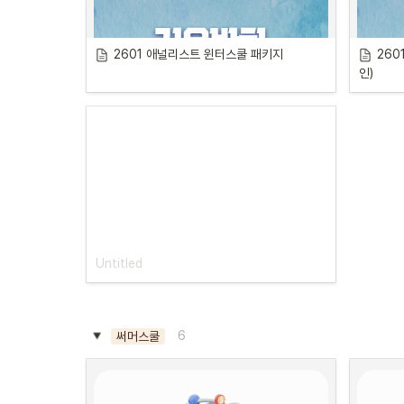
교육 기간
8주, 25년 1~2월
2601 애널리스트 윈터스쿨 패키지
260
실무 프로젝트
인)
리서치로 시작하는 대체투자
•
일정: 1/6, 1/13, 1/20, 1/27 | 
월요
일
•
시간: 18시 - 21시
실물자산 투자 사례로 약식 모델 
구현하기
•
일정: 1/23, 2/6, 2/13, 2/20 | 
목요
일
•
시간: 19시 - 21시
투자제안서 작성하기
6
써머스쿨
•
일정: 2/3(월), 2/10(월), 2/17(월), 
2/24(월) | 
월요일
•
시간: 18시 - 21시