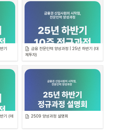
반기 
금융 전문인력 양성과정 | 25년 하반기 (대
체투자)
교육 일정
PB 
리서치로 시작하는 대체투자
반기 (애
2509 양성과정 설명회
•
일정: 10월 13일, 20일, 27일, 11월 
3일 | 
월요일
 2일, 9