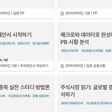
결과를 얻게 됩니다.
이런 결과를 얻게 됩니다
어려운 분들을 위한.

•
시간: 오후 6시 - 8시
관리 프로그램
소개
주식시장 읽기: 글로벌 증시 분석
어하이] | 입문 PF
[커리어하이] 기본 | PF
하기
•
강의 소개
일정: 12월 16일, 23일, 30일 1월 6
바로 써먹을 수 있는 부동산 PF의 
일 | 
화요일
름과 구조를 사례로 배우는 시간
하나라도 공감된다면

•
제안서 시작하기
매크로와 데이터로 완성
시간: 오후 6시 - 8시
이 학습관이 당신에게 꼭 필요합니
젝트 파이낸싱(PF)은 구조가 복잡한 만큼, 제
이론에서 실무로, 분석에서 결
PB 시황 분석
기가 쉽지 않아요.
산업 분석 In-Depth 리포트 작
사|펀드매니저
증권사|PF
연기금|대체투
직접 체험하는 부동산 PF 실
성 – 약식 리포트로 시작하기
강의에선 PF의 기초 개념부터 실제 딜 흐름까
증권사|PB/WM
자산운용사|마케팅
은행･
서 마주치는 포인트들
만 쏙쏙 골라 배웁니다.
•
일정: 12월 19일, 26일, 1월 2일, 9
일
 | 
금요일
소개
강의 소개
•
어하이] 기본 | 투자제안서 작성하기
[커리어하이] | 입문 금융시황
시간: 오후 7시 - 9시
의 핵심 업무를 경험하고, 현직자의 
강의 장소
PB 취준생이 금융시장 동향을 알아야
 익히는 과정 
서울 영등포구 여의대방로 376, 3층 313
이유? 
종목 실전 스터디 방법론
주식시장 읽기: 글로벌 
호(나라키움여의도빌딩)
M, Information Memoranum)
는 
투자
PB가 되기 위해서는 단순히 금융상품 지식만이 
여 펀딩을 받기 위해 만드는 투자설명 자료로, 
석하기
이를 고객의 상황에 맞게 적용할 수 있는 실전
향후 얻게되는 수익, 투자 시 리스크 등 투자 의
/WM
자산운용사|마케팅
은행･보험|RM
요합니다. 이를 위한 첫걸음이 바로 
시장 동향
관련된 모든 자료들이 집약되어 있는 자료입니
해와 분석
입니다.
증권사|애널리스트
자산운용사|펀드매니
안서 작성은 대체투자부서의 기본이자 핵심 업
투자에 지원하는 사람이라면 꼭 알아야 하는 업
PB는 고객의 자산을 관리하며 신뢰를 기반으로