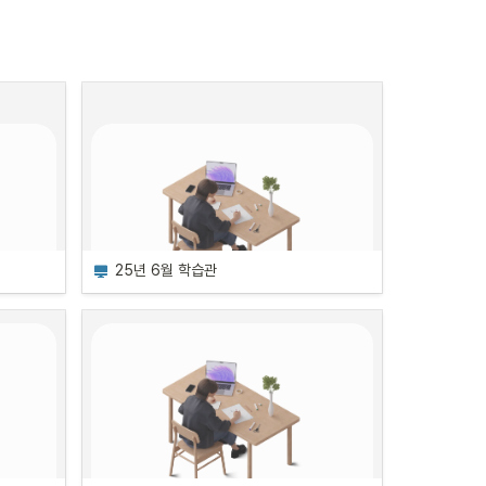
•
시간: 오후 6시 - 8시
실물자산 투자 사례로 약식 모델 
트폴리
구현하기
•
일정: 10월 16일, 23일, 30일, 11월 
6일 | 오후 7시 - 9시 | 
목요일
3일, 
•
시간: 오후 7시 - 9시
시장 
투자제안서 작성하기
기
•
일정: 11월 17일, 24일, 12월 1일, 8
3일, 
일 | 
월요일
월 1월 6
•
25년 6월 학습관
시간: 오후 6시 - 8시
부동산PF, 투자제안서 작성
업 적
론
•
일정: 11월 22일, 29일, 12월 6일, 
13일 | 
토요일
, 16
5일, 
•
시간: 오전 11시 ~ 오후 1시
강의 장소
서울 영등포구 여의대방로 376, 3층 313
 분석
커리어하이 학습관이란
호(나라키움여의도빌딩)
 313