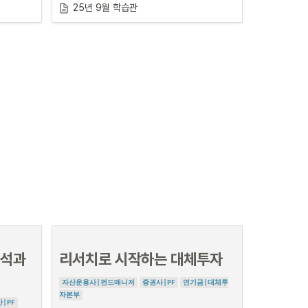
25년 9월 학습관
 자습형 학
한 달간 
매일 출근하여 진짜 취업준비를 
만드는 자습형 학
일 1월 6
습프로그램 입니다.
을 제시하
커리어하이만의 노하우를 기반으로 취업 방향을 제시하
요!
고, 확실한 관리로 합격까지 완주를 도와드릴게요!
트 작
수강비용
기
350,000원
2일, 9
커리어하이 학습관
모집인원
8명
만

차근차근 직무 준비 잘해왔지만

합격이 어려운 분들을 위한.

신청기간
 313
집중 관리 프로그램
매월 마지막날까지
있으며, 별
취업 성공을 위해 제한된 인원을 유지하고 있으며, 별
도의 공고 전 모집이 마감될 수 있습니다
이 중 하나라도 공감된다면

석과 
리서치로 시작하는 대체투자
필요합니
커리어하이 학습관이 당신에게 꼭 필요합니
다.
자산운용사|펀드매니저
증권사|PF
연기금|대체투
학습관 한달 뒤, 

자본부
|PF