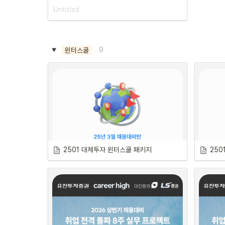
모든 분석
는 멘토님
9
윈터스쿨
애널리스트,
석 능력
이 
경제상황의 
할지 판단
2501 대체투자 윈터스쿨 패키지
250