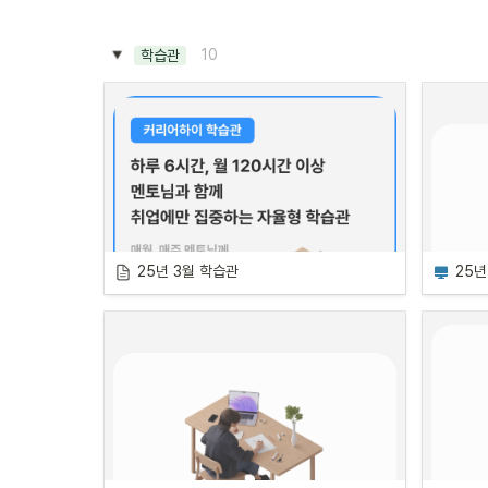
업계 최고의 현직자들과 함께 설계한 
직무별 실무 
커리큘럼과 맞춤형 취업 전략
을 통해, 

실무 경험을 갖춘 경쟁력 있는 인재로 성장하게됩
10
학습관
니다.
“신입사원 10명 중 3명은 ‘중고 신입’ … 
교육 일정
기업들은 실무 경험 갖춘 인재 선호”
리서치로 시작하는 대체투자
커리어하이의 수료생은 단순한 취업준비생이 아
•
일정: 10월 13일, 20일, 27일, 11월 
닙니다.
3일 | 
월요일
업계 3년차 수준의 실무 역량, 금융권에서 살아남
는 노하우, 프로다운 에티튜드를 갖춘 ‘즉시 투입 
•
시간: 오후 6시 - 8시
25년 3월 학습관
25년
이 과정을 선택하는 순간, 금융권 취업으로 가는 
실물자산 투자 사례로 약식 모델 
가장 빠르고 확실한 길
을 걷게 될 것입니다.
구현하기
•
일정: 10월 16일, 23일, 30일, 11월 
6일 | 
목요일
•
시간: 오후 7시 - 9시
투자제안서 작성하기
커리어하이 학습관
양성과정 Point.
커리
•
일정: 11월 17일, 24일, 12월 1일, 8