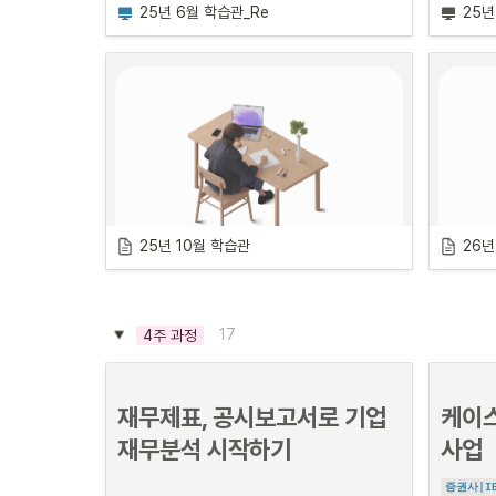
한 달 동안 모든 열정을 쏟아부으며,

일 | 
월요일
25년 6월 학습관_Re
25년
전반부 3개월은 빠르게 직무역량을 학습하고,

몰입하고 빠르게 성장할 분들을 모집합니다.
한 달간 
매
•
시간: 오후 6시 - 8시
후반부 3개월은 전반부에서 쌓은 역량을 바탕으로 채용을 
습프로그램
완벽하게 준비하는 과정입니다.
커리어하이
커리어하이 학습관
부동산PF, 투자제안서 작성
고, 확실한
운영 기간 : 25년 3월 4일(화) ~ 3월 31
•
일정: 11월 22일, 29일, 12월 6일, 
일(월)
13일 | 
토요일
•
모집 정원: 8명
•
시간: 오전 11시 ~ 오후 1시
•
오전 9시 ~ 오후 4시 (평일만 운영)
커리
•
월 1회 취업방향 설정 1대1 컨설팅 진
커리어하이 학습관
행
차근차
25년 10월 학습관
26년
•
매주 2회 목표 설정 및 달성여부 관련 
합격이 
차근차근 직무 준비 잘해왔지만

체크업 미팅
집중 
합격이 어려운 분들을 위한.

•
매주 1회 오피스아워 운영
집중 관리 프로그램
17
4주 과정
장소
취업 성
서울 영등포구 여의대방로 376, 3층 313
도의 공고 
호(나라키움여의도빌딩)
이 중 
재무제표, 공시보고서로 기업 
케이스
커리어하이 학습관
커리
커리어하
이 중 하나라도 공감된다면

재무분석 시작하기
사업
다.
커리어하이 학습관이 당신에게 꼭 필요합니
학습관 
다.
차근차근 직무 준비 잘해왔지만

차근차
증권사|I