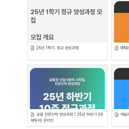
25년 1학기 정규 양성과정 모
집
모집 개요
25년 1학기. 정규 양성과정
WM/
과정 기간        
25.4월 - 9월
모집 기간
        3.27(목) 자정까지
개강 일자
3.29(토)
대체투자 리서치, 약식모델, 더다더
금융권 취업을 위한 가장 최적화된 커리큘럼.

실무 역량과 마인드셋까지.

중고 신입 그 이상으로.
금융 전문인력 양성과정 | 25년 하반기 (대
애널리
체투자) 온라인
커리어하이 양성과정은 
금융권 취업을 목표로 하
는 분들을 위한 가장 완성도 높은 과정
입니다. 
