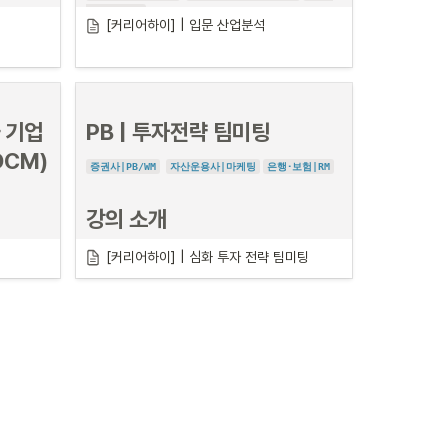
전문성과 
산하 연구소
[커리어하이] | 입문 산업분석
 이를 위해
연금 서비스를 마스터하여, 전문성을 보여주
 동향을 이
는 인재로 성장할 수 있는 기회!
우리나라 사적 연금시장은 1,000조 원을 눈앞에 두고 있
으며, 앞으로도 꾸준히 성장할 것입니다.

강의 소개
이는 개인이 보유한 국내 주식시장 시가총액보다 큰 규모
 기업 
PB | 투자전략 팀미팅
로, 그 격차는 점차 확대되고 있습니다.

DCM)
이미 많은 금융회사들이 연금 비즈니스의 중요성을 인식
증권사|PB/WM
자산운용사|마케팅
은행･보험|RM
하여 인프라를 강화하고 조직을 확대하고 있으며  WM･
PB 분야와 자산운용회사의 연금 관련 영업 직무 수요도 
강의 소개
지속적으로 증가할 것입니다.

이 과정은 이러한 금융시장 변화 속에서 취업준비생들이 
[커리어하이] | 심화 투자 전략 팀미팅
경쟁력을 갖출 수 있도록 설계되었습니다.

시장의 
“시장 분석부터 전략 수립까지 실무 역량을 
니다.
PB 경험뿐만 아니라 본사에서의 연금 컨설팅, 상품전략, 
완성하는 실전 강의!”
해보는 과
자산운용사 연금 마케팅 직무까지 폭넓게 경험한 노하우
관련된 모
증권사 현직 수석 매니저님과 함께하는 실전 팀미팅을 통
를 바탕으로, 실무에 꼭 필요한 핵심만을 알기 쉽게 강의
량입니다.
해 투자 전략을 수립하는 
실전 직무형 강의
입니다.
에 담았습니다.

2024년은 
단순한 이론 전달이 아닌 실무에 가까운 
팀미팅
 형식으로 
과 제안 상
진행되며,

난 한 해였
매주 팀원으로 참여해 시장 이슈를 분석하고 그에 따른 
투
자 전략
을 제시하고 토론합니다.
, IB 커