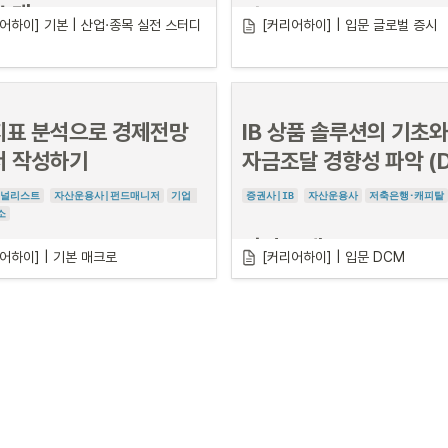
소개
축하는 직업입니다. 고객은 PB가 시장에 대한 
강의 소개
어하이] 기본 | 산업·종목 실전 스터디 
[커리어하이] | 입문 글로벌 증시
통찰력을 가지고 있다고 믿고 자산을 맡깁니다.
권 등 다른 투자 자산들과 달리 대체투자 자산
서는 
금융시장(주식, 채권, 외환, 부동산 등)의
직접 눈으로 볼 수 있어 사람마다 다르게 자산
해하고 분석할 수 있는 능력
이 필수입니다. 
다. 따라서 투자제안서 작성을 위해 자산을 분
관점으로 읽는 산업 스토리
는 자산에 대한 정보를 파악하여 
장점은 부각
점은 보완하는 방식으로 작성
할 수 있어야 합니
기술, 산업을 연결하는 투자 커뮤니케
표 분석으로 경제전망 
IB 상품 솔루션의 기초와
전 훈련
서 작성하기
자금조달 경향성 파악 (
애널리스트
자산운용사|펀드매니저
기업 
증권사|IB
자산운용사
저축은행･캐피탈
소
강의 소개
어하이] | 기본 매크로
[커리어하이] | 입문 DCM
소개
업계 최고의 멘토님과 4주 동안 주식
흐름을 이해하고 분석하는 힘을 기릅
IB의 핵심 업무인 자금조달을 경험
주식시장을 이해하고 분석하는 능력은 투자와 
정!
든 업종과 직무에서 반드시 갖추어야 하는 역
“COVID-19”와 “레고랜드 사태”를 지나며, 
기업 환경과 제도적 변화로 인해 IB 영업 환경
품들의 경향성이 그 어느 때보다 뚜렷하게 나타
습니다.
IB 각 부문의 자금조달 구조를 이해하는 것에 앞서