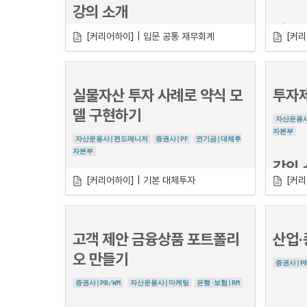
이런 
학습관 일정

합격이 어려운 분들을 위한.

합격이 
강의 소개
집중 관리 프로그램
집중 
자세히 알아보기
강의 
[커리어하이] | 입문 공통 재무회계
[커리
 기업 밸류에이션 과정에서 
회계 기초가 없어
서
 너무 어려워요.
실무에서 
 자본조달 계획을 세우는데, 선(후)순위대출
핵심 흐
이 
왜 부채로 잡히는지
 모르겠어요.
이 중 하나라도 공감된다면

이 중 
실물자산 투자 사례로 약식 모
투자
커리어하이 학습관이 당신에게 꼭 필요합니
커리어하
회계, 계정과목, 재무제표
이야기만 들어도 머
부동산 프로
델 구현하기
다.
다.
리가 아파요.
대로 이해하
자산운용
자본부
그래서 이 
자산운용사|펀드매니저
증권사|PF
연기금|대체투
회계정보와 재무제표를 볼 줄 모른다?!
지, 
현업에
자본부
금융권의 주요 업무는 
투자의사 결정
입니다. 기업의 재무
강의 
제표를 읽고, 분석에 이어 전망까지 해야하죠. 

[커리어하이] | 기본 대체투자
[커리
강의 소개
금융권의 어떠한 부서에 입사하더라도 
반드시 필요한 기
초지식
입니다.
대체투자
이 강의에서는 과제를 통해 기업의 필수 영업 활동 사례들
노하우를
어디서나 쉽게 배울 수 있는 내용이 아닌, 

이 재무제표에 어떻게 반영되는지 알아보고, 재무제표와 
고객 제안 금융상품 포트폴리
산업·
실무에 가까운 재무모델링을 현직자의 가이
투자제안서(I
공시보고서를 읽고 분석하는 방법도 익힐 수 있습니다. 
자를 설득하
드에 따라 학습할 수 있는 기회!
오 만들기
투자전략, 
증권사|PB
재무모델링
은 
프로젝트 진행 시 발행할 모든 현금흐름을 
사결정과 
증권사|PB/WM
자산운용사|마케팅
은행･보험|RM
엑셀로 구현하여 수익률 등의 지표를 산정하는 업무
입니
다. 
투자제
다. 

무
로 대체